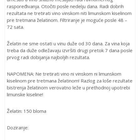
raspoređivanja. Otočiti posle nedelju dana. Radi dobrih
rezultata ne tretirati vino vinskom niti limunskom kiselinom
pre tretmana želatinom. Filtriranje je moguće posle 48 –
72 sata.
Želatin ne sme ostati u vinu duže od 30 dana. Za vina koja
treba da duže odležavaju izvršiti drugi pretok 7 dana posle
prvog radi dobijanja najboljih rezultata.
NAPOMENA: Ne tretirati vino ni vinskom ni limunskom
kiselinom pre tretmana želatinom! Razlog za loše rezultate
bistrenja želatinom verovatno leže u prethodnoj upotrebi
limunske kiseline!
Želatin: 150 bloma
Doziranje: