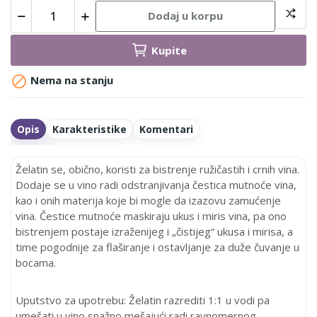
Dodaj u korpu
Kupite

Nema na stanju
Opis
Karakteristike
Komentari
Želatin se, obično, koristi za bistrenje ružičastih i crnih vina.
Dodaje se u vino radi odstranjivanja čestica mutnoće vina,
kao i onih materija koje bi mogle da izazovu zamućenje
vina. Čestice mutnoće maskiraju ukus i miris vina, pa ono
bistrenjem postaje izraženijeg i „čistijeg“ ukusa i mirisa, a
time pogodnije za flaširanje i ostavljanje za duže čuvanje u
bocama.
Uputstvo za upotrebu: Želatin razrediti 1:1 u vodi pa
umešati u vino snažno mešajući radi ravnomernog