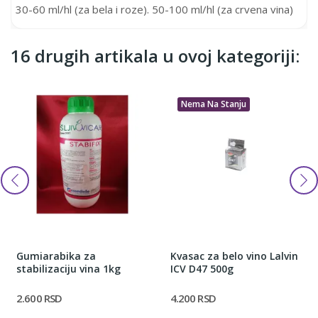
30-60 ml/hl (za bela i roze). 50-100 ml/hl (za crvena vina)
16 drugih artikala u ovoj kategoriji:
Nema Na Stanju
Gumiarabika za
Kvasac za belo vino Lalvin
stabilizaciju vina 1kg
ICV D47 500g
2.600 RSD
4.200 RSD